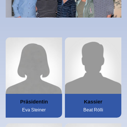
Präsidentin
Kassier
Eva Steiner
Beat Rölli