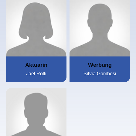
Aktuarin
Werbung
Jael Rölli
Silvia Gombosi